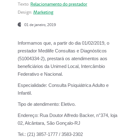
Texto:
Relacionamento do prestador
Design:
Marketing
01 de janeiro, 2019
Informamos que, a partir do
dia 01/02/2019
, o
prestador
Medilife Consultas e Diagnósticos
(51004334-2), prestará os atendimentos aos
beneficiários da
Unimed Local, Intercâmbio
Federativo e Nacional.
Especialidade:
Consulta Psiquiátrica Adulto e
Infantil.
Tipo de atendimento:
Eletivo.
Endereço:
Rua Doutor Alfredo Backer, n°374, loja
02, Alcântara, São Gonçalo-RJ
Tel.:
(21) 3857-1777 / 3583-2302