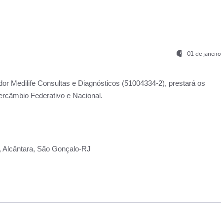
01 de janeir
ador
Medilife Consultas e Diagnósticos
(51004334-2), prestará os
ercâmbio Federativo e Nacional.
2, Alcântara, São Gonçalo-RJ