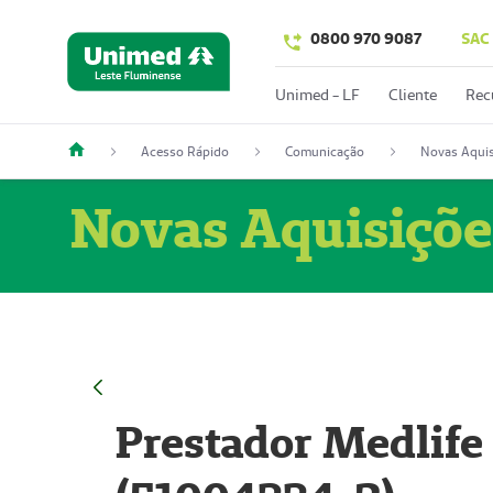
0800 970 9087
SAC
Unimed - LF
Cliente
Rec
Acesso Rápido
Comunicação
Novas Aquis
Novas Aquisiçõe
Prestador Medlife