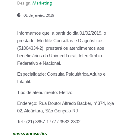
Design:
Marketing
01 de janeiro, 2019
Informamos que, a partir do
dia 01/02/2019
, o
prestador
Medilife Consultas e Diagnósticos
(51004334-2), prestará os atendimentos aos
beneficiários da
Unimed Local, Intercâmbio
Federativo e Nacional.
Especialidade:
Consulta Psiquiátrica Adulto e
Infantil.
Tipo de atendimento:
Eletivo.
Endereço:
Rua Doutor Alfredo Backer, n°374, loja
02, Alcântara, São Gonçalo-RJ
Tel.:
(21) 3857-1777 / 3583-2302
NOVAS AQUISIÇÕES