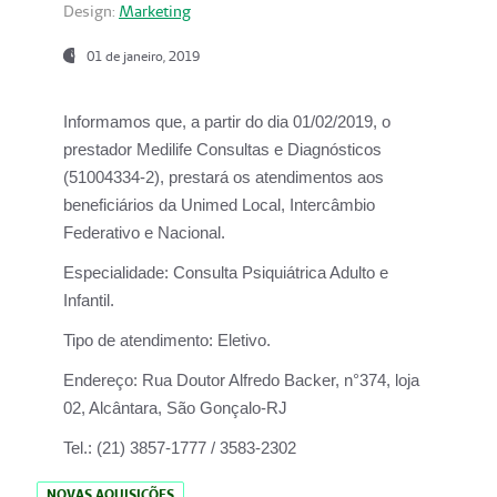
Design:
Marketing
01 de janeiro, 2019
Informamos que, a partir do
dia 01/02/2019
, o
prestador
Medilife Consultas e Diagnósticos
(51004334-2), prestará os atendimentos aos
beneficiários da
Unimed Local, Intercâmbio
Federativo e Nacional.
Especialidade:
Consulta Psiquiátrica Adulto e
Infantil.
Tipo de atendimento:
Eletivo.
Endereço:
Rua Doutor Alfredo Backer, n°374, loja
02, Alcântara, São Gonçalo-RJ
Tel.:
(21) 3857-1777 / 3583-2302
NOVAS AQUISIÇÕES