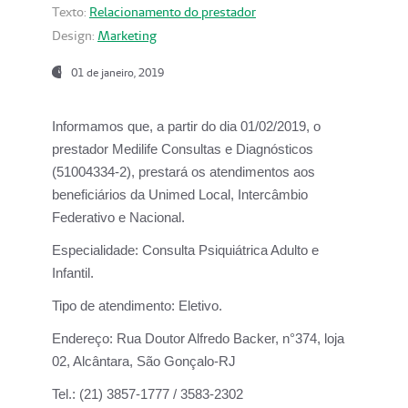
Texto:
Relacionamento do prestador
Design:
Marketing
01 de janeiro, 2019
Informamos que, a partir do
dia 01/02/2019
, o
prestador
Medilife Consultas e Diagnósticos
(51004334-2), prestará os atendimentos aos
beneficiários da
Unimed Local, Intercâmbio
Federativo e Nacional.
Especialidade:
Consulta Psiquiátrica Adulto e
Infantil.
Tipo de atendimento:
Eletivo.
Endereço:
Rua Doutor Alfredo Backer, n°374, loja
02, Alcântara, São Gonçalo-RJ
Tel.:
(21) 3857-1777 / 3583-2302