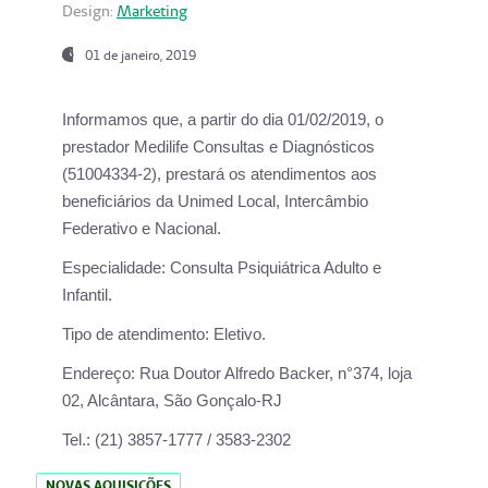
Design:
Marketing
01 de janeiro, 2019
Informamos que, a partir do
dia 01/02/2019
, o
prestador
Medilife Consultas e Diagnósticos
(51004334-2), prestará os atendimentos aos
beneficiários da
Unimed Local, Intercâmbio
Federativo e Nacional.
Especialidade:
Consulta Psiquiátrica Adulto e
Infantil.
Tipo de atendimento:
Eletivo.
Endereço:
Rua Doutor Alfredo Backer, n°374, loja
02, Alcântara, São Gonçalo-RJ
Tel.:
(21) 3857-1777 / 3583-2302
NOVAS AQUISIÇÕES