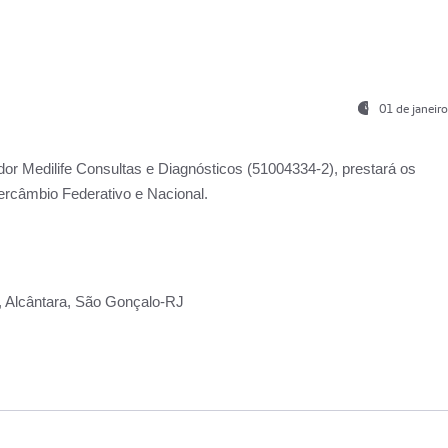
01 de janeir
ador
Medilife Consultas e Diagnósticos
(51004334-2), prestará os
ercâmbio Federativo e Nacional.
2, Alcântara, São Gonçalo-RJ