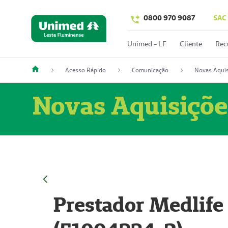
0800 970 9087
SAC
Unimed - LF
Cliente
Rec
Acesso Rápido
Comunicação
Novas Aquis
Novas Aquisiçõe
Prestador Medlife