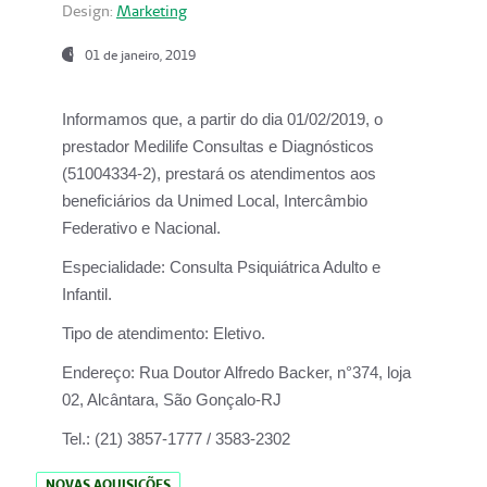
Design:
Marketing
01 de janeiro, 2019
Informamos que, a partir do
dia 01/02/2019
, o
prestador
Medilife Consultas e Diagnósticos
(51004334-2), prestará os atendimentos aos
beneficiários da
Unimed Local, Intercâmbio
Federativo e Nacional.
Especialidade:
Consulta Psiquiátrica Adulto e
Infantil.
Tipo de atendimento:
Eletivo.
Endereço:
Rua Doutor Alfredo Backer, n°374, loja
02, Alcântara, São Gonçalo-RJ
Tel.:
(21) 3857-1777 / 3583-2302
NOVAS AQUISIÇÕES