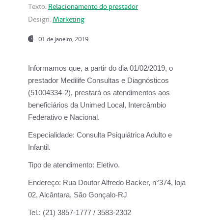
Texto:
Relacionamento do prestador
Design:
Marketing
01 de janeiro, 2019
Informamos que, a partir do
dia 01/02/2019
, o
prestador
Medilife Consultas e Diagnósticos
(51004334-2), prestará os atendimentos aos
beneficiários da
Unimed Local, Intercâmbio
Federativo e Nacional.
Especialidade:
Consulta Psiquiátrica Adulto e
Infantil.
Tipo de atendimento:
Eletivo.
Endereço:
Rua Doutor Alfredo Backer, n°374, loja
02, Alcântara, São Gonçalo-RJ
Tel.:
(21) 3857-1777 / 3583-2302