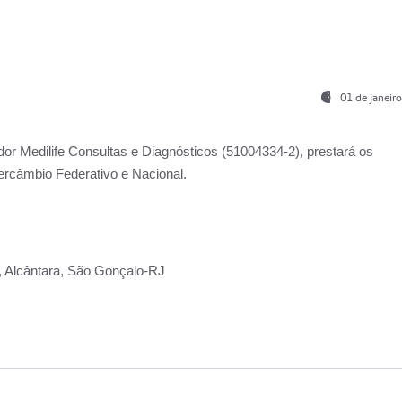
01 de janeir
ador
Medilife Consultas e Diagnósticos
(51004334-2), prestará os
ercâmbio Federativo e Nacional.
2, Alcântara, São Gonçalo-RJ