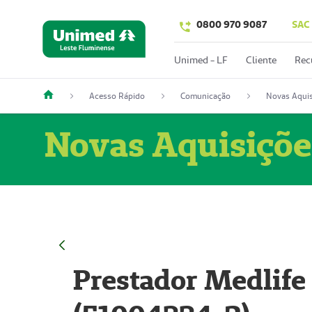
0800 970 9087
SAC
Unimed - LF
Cliente
Rec
Acesso Rápido
Comunicação
Novas Aquis
Novas Aquisiçõe
Prestador Medlife