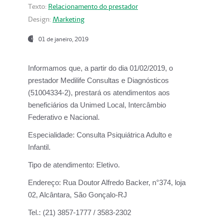
Texto:
Relacionamento do prestador
Design:
Marketing
01 de janeiro, 2019
Informamos que, a partir do
dia 01/02/2019
, o
prestador
Medilife Consultas e Diagnósticos
(51004334-2), prestará os atendimentos aos
beneficiários da
Unimed Local, Intercâmbio
Federativo e Nacional.
Especialidade:
Consulta Psiquiátrica Adulto e
Infantil.
Tipo de atendimento:
Eletivo.
Endereço:
Rua Doutor Alfredo Backer, n°374, loja
02, Alcântara, São Gonçalo-RJ
Tel.:
(21) 3857-1777 / 3583-2302