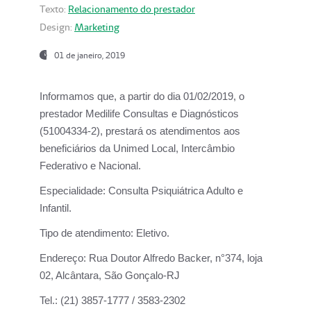
Texto:
Relacionamento do prestador
Design:
Marketing
01 de janeiro, 2019
Informamos que, a partir do
dia 01/02/2019
, o
prestador
Medilife Consultas e Diagnósticos
(51004334-2), prestará os atendimentos aos
beneficiários da
Unimed Local, Intercâmbio
Federativo e Nacional.
Especialidade:
Consulta Psiquiátrica Adulto e
Infantil.
Tipo de atendimento:
Eletivo.
Endereço:
Rua Doutor Alfredo Backer, n°374, loja
02, Alcântara, São Gonçalo-RJ
Tel.:
(21) 3857-1777 / 3583-2302