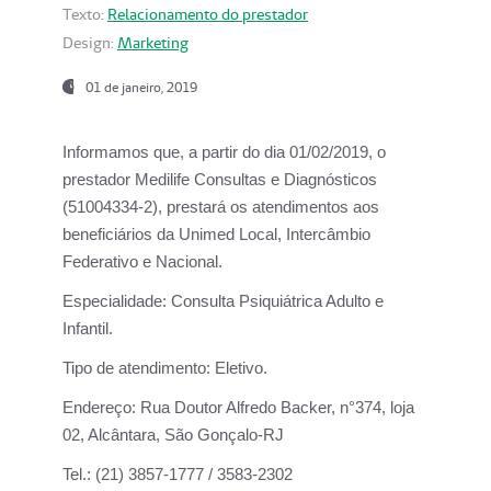
Texto:
Relacionamento do prestador
Design:
Marketing
01 de janeiro, 2019
Informamos que, a partir do
dia 01/02/2019
, o
prestador
Medilife Consultas e Diagnósticos
(51004334-2), prestará os atendimentos aos
beneficiários da
Unimed Local, Intercâmbio
Federativo e Nacional.
Especialidade:
Consulta Psiquiátrica Adulto e
Infantil.
Tipo de atendimento:
Eletivo.
Endereço:
Rua Doutor Alfredo Backer, n°374, loja
02, Alcântara, São Gonçalo-RJ
Tel.:
(21) 3857-1777 / 3583-2302