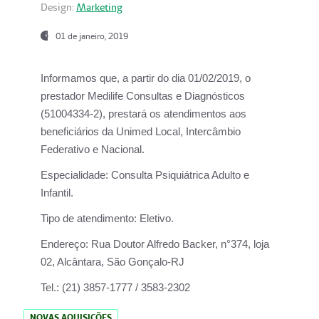
Design:
Marketing
01 de janeiro, 2019
Informamos que, a partir do
dia 01/02/2019
, o
prestador
Medilife Consultas e Diagnósticos
(51004334-2), prestará os atendimentos aos
beneficiários da
Unimed Local, Intercâmbio
Federativo e Nacional.
Especialidade:
Consulta Psiquiátrica Adulto e
Infantil.
Tipo de atendimento:
Eletivo.
Endereço:
Rua Doutor Alfredo Backer, n°374, loja
02, Alcântara, São Gonçalo-RJ
Tel.:
(21) 3857-1777 / 3583-2302
NOVAS AQUISIÇÕES