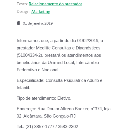
Texto:
Relacionamento do prestador
Design:
Marketing
01 de janeiro, 2019
Informamos que, a partir do
dia 01/02/2019
, o
prestador
Medilife Consultas e Diagnósticos
(51004334-2), prestará os atendimentos aos
beneficiários da
Unimed Local, Intercâmbio
Federativo e Nacional.
Especialidade:
Consulta Psiquiátrica Adulto e
Infantil.
Tipo de atendimento:
Eletivo.
Endereço:
Rua Doutor Alfredo Backer, n°374, loja
02, Alcântara, São Gonçalo-RJ
Tel.:
(21) 3857-1777 / 3583-2302