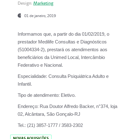
Design:
Marketing
01 de janeiro, 2019
Informamos que, a partir do
dia 01/02/2019
, o
prestador
Medilife Consultas e Diagnósticos
(51004334-2), prestará os atendimentos aos
beneficiários da
Unimed Local, Intercâmbio
Federativo e Nacional.
Especialidade:
Consulta Psiquiátrica Adulto e
Infantil.
Tipo de atendimento:
Eletivo.
Endereço:
Rua Doutor Alfredo Backer, n°374, loja
02, Alcântara, São Gonçalo-RJ
Tel.:
(21) 3857-1777 / 3583-2302
NOVAS AQUISIÇÕES