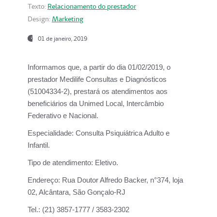
Texto:
Relacionamento do prestador
Design:
Marketing
01 de janeiro, 2019
Informamos que, a partir do
dia 01/02/2019
, o
prestador
Medilife Consultas e Diagnósticos
(51004334-2), prestará os atendimentos aos
beneficiários da
Unimed Local, Intercâmbio
Federativo e Nacional.
Especialidade:
Consulta Psiquiátrica Adulto e
Infantil.
Tipo de atendimento:
Eletivo.
Endereço:
Rua Doutor Alfredo Backer, n°374, loja
02, Alcântara, São Gonçalo-RJ
Tel.:
(21) 3857-1777 / 3583-2302