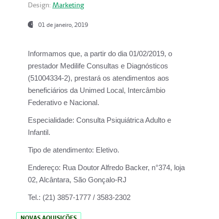
Design:
Marketing
01 de janeiro, 2019
Informamos que, a partir do
dia 01/02/2019
, o
prestador
Medilife Consultas e Diagnósticos
(51004334-2), prestará os atendimentos aos
beneficiários da
Unimed Local, Intercâmbio
Federativo e Nacional.
Especialidade:
Consulta Psiquiátrica Adulto e
Infantil.
Tipo de atendimento:
Eletivo.
Endereço:
Rua Doutor Alfredo Backer, n°374, loja
02, Alcântara, São Gonçalo-RJ
Tel.:
(21) 3857-1777 / 3583-2302
NOVAS AQUISIÇÕES