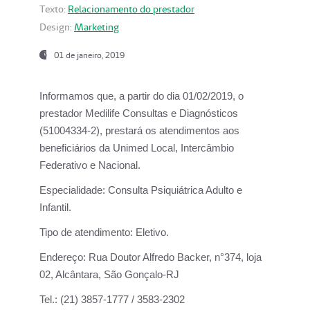
Texto:
Relacionamento do prestador
Design:
Marketing
01 de janeiro, 2019
Informamos que, a partir do
dia 01/02/2019
, o
prestador
Medilife Consultas e Diagnósticos
(51004334-2), prestará os atendimentos aos
beneficiários da
Unimed Local, Intercâmbio
Federativo e Nacional.
Especialidade:
Consulta Psiquiátrica Adulto e
Infantil.
Tipo de atendimento:
Eletivo.
Endereço:
Rua Doutor Alfredo Backer, n°374, loja
02, Alcântara, São Gonçalo-RJ
Tel.:
(21) 3857-1777 / 3583-2302