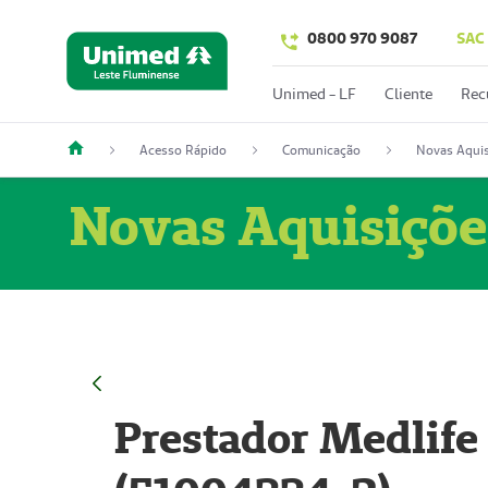
0800 970 9087
SAC
Unimed - LF
Cliente
Rec
Acesso Rápido
Comunicação
Novas Aquis
Novas Aquisiçõe
Prestador Medlife