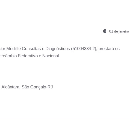
01 de janeir
ador
Medilife Consultas e Diagnósticos
(51004334-2), prestará os
ercâmbio Federativo e Nacional.
2, Alcântara, São Gonçalo-RJ