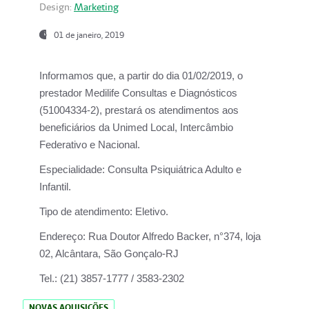
Design:
Marketing
01 de janeiro, 2019
Informamos que, a partir do
dia 01/02/2019
, o
prestador
Medilife Consultas e Diagnósticos
(51004334-2), prestará os atendimentos aos
beneficiários da
Unimed Local, Intercâmbio
Federativo e Nacional.
Especialidade:
Consulta Psiquiátrica Adulto e
Infantil.
Tipo de atendimento:
Eletivo.
Endereço:
Rua Doutor Alfredo Backer, n°374, loja
02, Alcântara, São Gonçalo-RJ
Tel.:
(21) 3857-1777 / 3583-2302
NOVAS AQUISIÇÕES