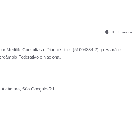
01 de janeir
ador
Medilife Consultas e Diagnósticos
(51004334-2), prestará os
ercâmbio Federativo e Nacional.
2, Alcântara, São Gonçalo-RJ