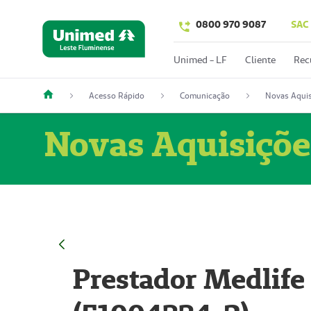
0800 970 9087
SAC
Unimed - LF
Cliente
Rec
Acesso Rápido
Comunicação
Novas Aquis
Novas Aquisiçõe
Prestador Medlife