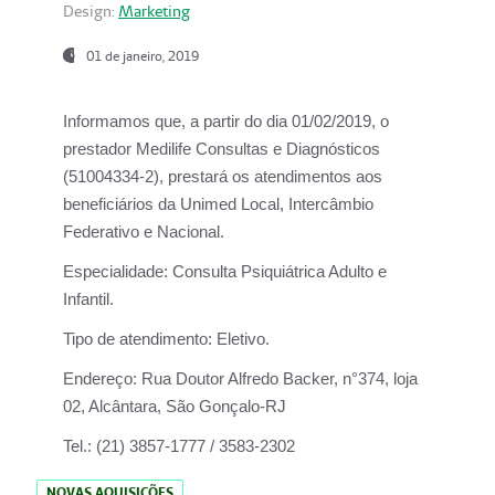
Design:
Marketing
01 de janeiro, 2019
Informamos que, a partir do
dia 01/02/2019
, o
prestador
Medilife Consultas e Diagnósticos
(51004334-2), prestará os atendimentos aos
beneficiários da
Unimed Local, Intercâmbio
Federativo e Nacional.
Especialidade:
Consulta Psiquiátrica Adulto e
Infantil.
Tipo de atendimento:
Eletivo.
Endereço:
Rua Doutor Alfredo Backer, n°374, loja
02, Alcântara, São Gonçalo-RJ
Tel.:
(21) 3857-1777 / 3583-2302
NOVAS AQUISIÇÕES