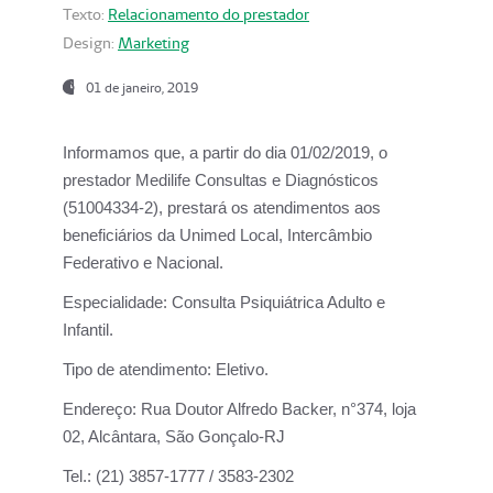
Texto:
Relacionamento do prestador
Design:
Marketing
01 de janeiro, 2019
Informamos que, a partir do
dia 01/02/2019
, o
prestador
Medilife Consultas e Diagnósticos
(51004334-2), prestará os atendimentos aos
beneficiários da
Unimed Local, Intercâmbio
Federativo e Nacional.
Especialidade:
Consulta Psiquiátrica Adulto e
Infantil.
Tipo de atendimento:
Eletivo.
Endereço:
Rua Doutor Alfredo Backer, n°374, loja
02, Alcântara, São Gonçalo-RJ
Tel.:
(21) 3857-1777 / 3583-2302