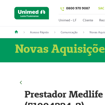
0800 970 9087
SAC
Unimed - LF
Cliente
Rec
Acesso Rápido
Comunicação
Novas Aquis
Novas Aquisiçõe
Prestador Medlife