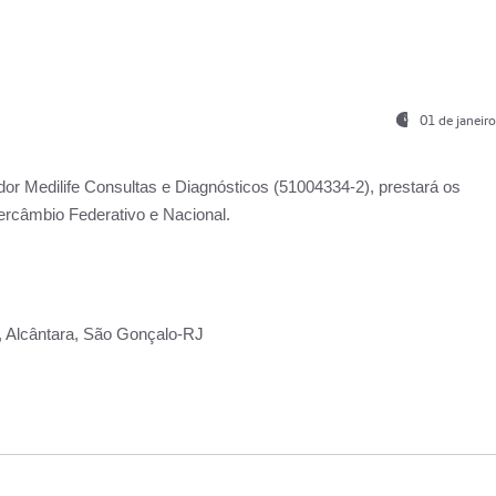
01 de janeir
ador
Medilife Consultas e Diagnósticos
(51004334-2), prestará os
ercâmbio Federativo e Nacional.
2, Alcântara, São Gonçalo-RJ