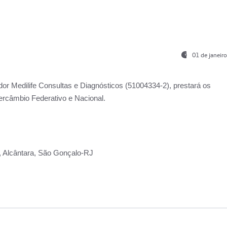
01 de janeir
ador
Medilife Consultas e Diagnósticos
(51004334-2), prestará os
ercâmbio Federativo e Nacional.
2, Alcântara, São Gonçalo-RJ