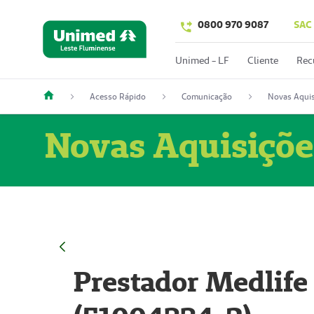
0800 970 9087
SAC
Unimed - LF
Cliente
Rec
Acesso Rápido
Comunicação
Novas Aquis
Novas Aquisiçõe
Prestador Medlife