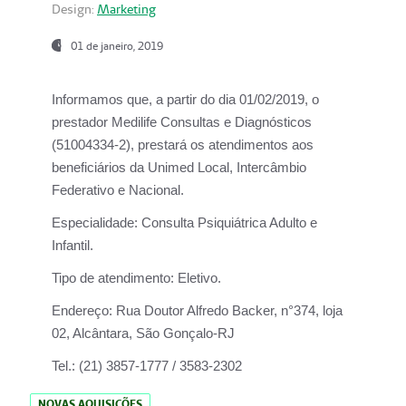
Design:
Marketing
01 de janeiro, 2019
Informamos que, a partir do
dia 01/02/2019
, o
prestador
Medilife Consultas e Diagnósticos
(51004334-2), prestará os atendimentos aos
beneficiários da
Unimed Local, Intercâmbio
Federativo e Nacional.
Especialidade:
Consulta Psiquiátrica Adulto e
Infantil.
Tipo de atendimento:
Eletivo.
Endereço:
Rua Doutor Alfredo Backer, n°374, loja
02, Alcântara, São Gonçalo-RJ
Tel.:
(21) 3857-1777 / 3583-2302
NOVAS AQUISIÇÕES