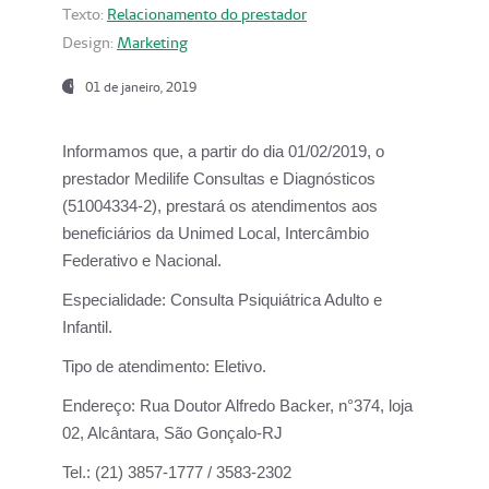
Texto:
Relacionamento do prestador
Design:
Marketing
01 de janeiro, 2019
Informamos que, a partir do
dia 01/02/2019
, o
prestador
Medilife Consultas e Diagnósticos
(51004334-2), prestará os atendimentos aos
beneficiários da
Unimed Local, Intercâmbio
Federativo e Nacional.
Especialidade:
Consulta Psiquiátrica Adulto e
Infantil.
Tipo de atendimento:
Eletivo.
Endereço:
Rua Doutor Alfredo Backer, n°374, loja
02, Alcântara, São Gonçalo-RJ
Tel.:
(21) 3857-1777 / 3583-2302