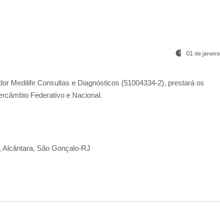
01 de janeir
ador
Medilife Consultas e Diagnósticos
(51004334-2), prestará os
ercâmbio Federativo e Nacional.
2, Alcântara, São Gonçalo-RJ