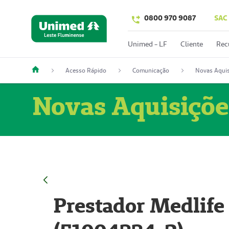
0800 970 9087
SAC
Unimed - LF
Cliente
Rec
Acesso Rápido
Comunicação
Novas Aquis
Novas Aquisiçõe
Prestador Medlife