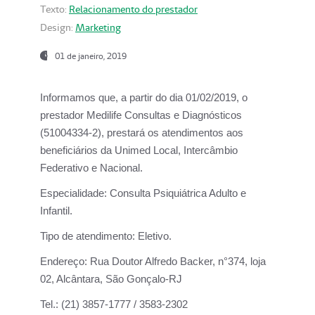
Texto:
Relacionamento do prestador
Design:
Marketing
01 de janeiro, 2019
Informamos que, a partir do
dia 01/02/2019
, o
prestador
Medilife Consultas e Diagnósticos
(51004334-2), prestará os atendimentos aos
beneficiários da
Unimed Local, Intercâmbio
Federativo e Nacional.
Especialidade:
Consulta Psiquiátrica Adulto e
Infantil.
Tipo de atendimento:
Eletivo.
Endereço:
Rua Doutor Alfredo Backer, n°374, loja
02, Alcântara, São Gonçalo-RJ
Tel.:
(21) 3857-1777 / 3583-2302