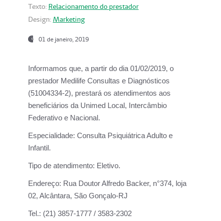
Texto:
Relacionamento do prestador
Design:
Marketing
01 de janeiro, 2019
Informamos que, a partir do
dia 01/02/2019
, o
prestador
Medilife Consultas e Diagnósticos
(51004334-2), prestará os atendimentos aos
beneficiários da
Unimed Local, Intercâmbio
Federativo e Nacional.
Especialidade:
Consulta Psiquiátrica Adulto e
Infantil.
Tipo de atendimento:
Eletivo.
Endereço:
Rua Doutor Alfredo Backer, n°374, loja
02, Alcântara, São Gonçalo-RJ
Tel.:
(21) 3857-1777 / 3583-2302