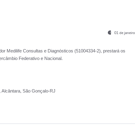
01 de janeir
ador
Medilife Consultas e Diagnósticos
(51004334-2), prestará os
ercâmbio Federativo e Nacional.
2, Alcântara, São Gonçalo-RJ