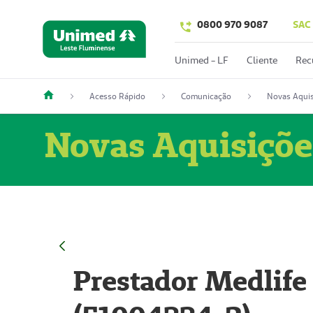
0800 970 9087
SAC
Unimed - LF
Cliente
Rec
Acesso Rápido
Comunicação
Novas Aquis
Novas Aquisiçõe
Prestador Medlife