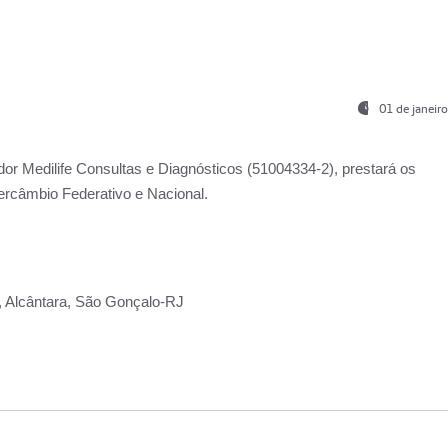
01 de janeir
ador
Medilife Consultas e Diagnósticos
(51004334-2), prestará os
ercâmbio Federativo e Nacional.
2, Alcântara, São Gonçalo-RJ