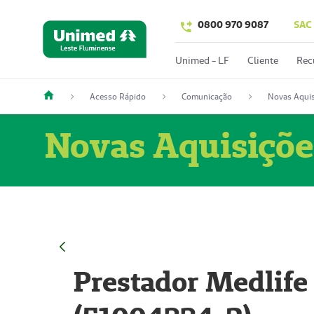
0800 970 9087
SAC
Unimed - LF
Cliente
Rec
Acesso Rápido
Comunicação
Novas Aquis
Novas Aquisiçõe
Prestador Medlife