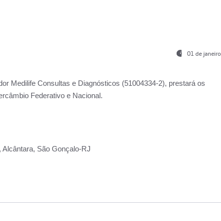
01 de janeir
ador
Medilife Consultas e Diagnósticos
(51004334-2), prestará os
ercâmbio Federativo e Nacional.
2, Alcântara, São Gonçalo-RJ