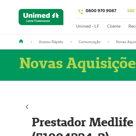
0800 970 9087
SAC
Unimed - LF
Cliente
Rec
Acesso Rápido
Comunicação
Novas Aquis
Novas Aquisiçõe
Prestador Medlife