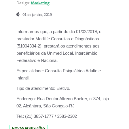
Design:
Marketing
01 de janeiro, 2019
Informamos que, a partir do
dia 01/02/2019
, o
prestador
Medilife Consultas e Diagnósticos
(51004334-2), prestará os atendimentos aos
beneficiários da
Unimed Local, Intercâmbio
Federativo e Nacional.
Especialidade:
Consulta Psiquiátrica Adulto e
Infantil.
Tipo de atendimento:
Eletivo.
Endereço:
Rua Doutor Alfredo Backer, n°374, loja
02, Alcântara, São Gonçalo-RJ
Tel.:
(21) 3857-1777 / 3583-2302
NOVAS AQUISIÇÕES