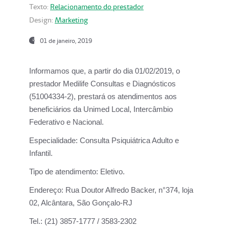
Texto:
Relacionamento do prestador
Design:
Marketing
01 de janeiro, 2019
Informamos que, a partir do
dia 01/02/2019
, o
prestador
Medilife Consultas e Diagnósticos
(51004334-2), prestará os atendimentos aos
beneficiários da
Unimed Local, Intercâmbio
Federativo e Nacional.
Especialidade:
Consulta Psiquiátrica Adulto e
Infantil.
Tipo de atendimento:
Eletivo.
Endereço:
Rua Doutor Alfredo Backer, n°374, loja
02, Alcântara, São Gonçalo-RJ
Tel.:
(21) 3857-1777 / 3583-2302