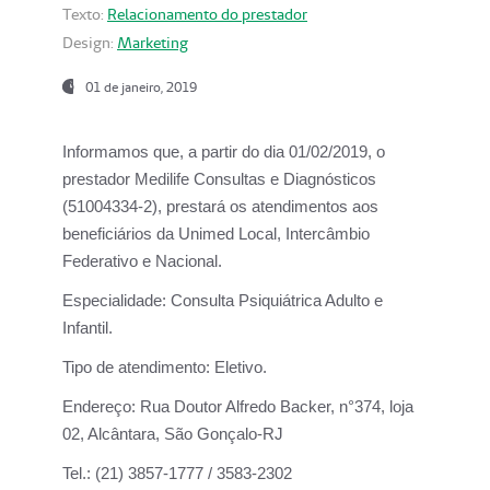
Texto:
Relacionamento do prestador
Design:
Marketing
01 de janeiro, 2019
Informamos que, a partir do
dia 01/02/2019
, o
prestador
Medilife Consultas e Diagnósticos
(51004334-2), prestará os atendimentos aos
beneficiários da
Unimed Local, Intercâmbio
Federativo e Nacional.
Especialidade:
Consulta Psiquiátrica Adulto e
Infantil.
Tipo de atendimento:
Eletivo.
Endereço:
Rua Doutor Alfredo Backer, n°374, loja
02, Alcântara, São Gonçalo-RJ
Tel.:
(21) 3857-1777 / 3583-2302