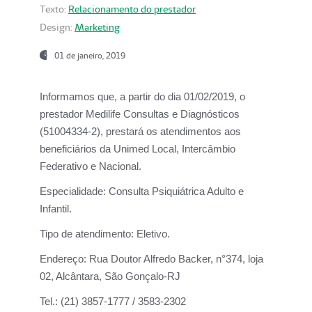
Texto:
Relacionamento do prestador
Design:
Marketing
01 de janeiro, 2019
Informamos que, a partir do
dia 01/02/2019
, o
prestador
Medilife Consultas e Diagnósticos
(51004334-2), prestará os atendimentos aos
beneficiários da
Unimed Local, Intercâmbio
Federativo e Nacional.
Especialidade:
Consulta Psiquiátrica Adulto e
Infantil.
Tipo de atendimento:
Eletivo.
Endereço:
Rua Doutor Alfredo Backer, n°374, loja
02, Alcântara, São Gonçalo-RJ
Tel.:
(21) 3857-1777 / 3583-2302