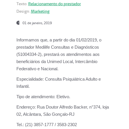
Texto:
Relacionamento do prestador
Design:
Marketing
01 de janeiro, 2019
Informamos que, a partir do
dia 01/02/2019
, o
prestador
Medilife Consultas e Diagnósticos
(51004334-2), prestará os atendimentos aos
beneficiários da
Unimed Local, Intercâmbio
Federativo e Nacional.
Especialidade:
Consulta Psiquiátrica Adulto e
Infantil.
Tipo de atendimento:
Eletivo.
Endereço:
Rua Doutor Alfredo Backer, n°374, loja
02, Alcântara, São Gonçalo-RJ
Tel.:
(21) 3857-1777 / 3583-2302