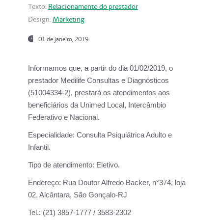
Texto:
Relacionamento do prestador
Design:
Marketing
01 de janeiro, 2019
Informamos que, a partir do
dia 01/02/2019
, o
prestador
Medilife Consultas e Diagnósticos
(51004334-2), prestará os atendimentos aos
beneficiários da
Unimed Local, Intercâmbio
Federativo e Nacional.
Especialidade:
Consulta Psiquiátrica Adulto e
Infantil.
Tipo de atendimento:
Eletivo.
Endereço:
Rua Doutor Alfredo Backer, n°374, loja
02, Alcântara, São Gonçalo-RJ
Tel.:
(21) 3857-1777 / 3583-2302