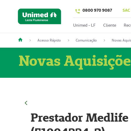
0800 970 9087
SAC
Unimed - LF
Cliente
Rec
Acesso Rápido
Comunicação
Novas Aquis
Novas Aquisiçõe
Prestador Medlife