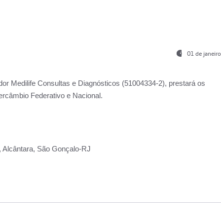
01 de janeir
ador
Medilife Consultas e Diagnósticos
(51004334-2), prestará os
ercâmbio Federativo e Nacional.
2, Alcântara, São Gonçalo-RJ