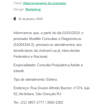
Texto:
Relacionamento do prestador
Design:
Marketing
01 de janeiro, 2019
Informamos que, a partir do
dia 01/02/2019
, o
prestador
Medilife Consultas e Diagnósticos
(51004334-2), prestará os atendimentos aos
beneficiários da
Unimed Local, Intercâmbio
Federativo e Nacional.
Especialidade:
Consulta Psiquiátrica Adulto e
Infantil.
Tipo de atendimento:
Eletivo.
Endereço:
Rua Doutor Alfredo Backer, n°374, loja
02, Alcântara, São Gonçalo-RJ
Tel.:
(21) 3857-1777 / 3583-2302