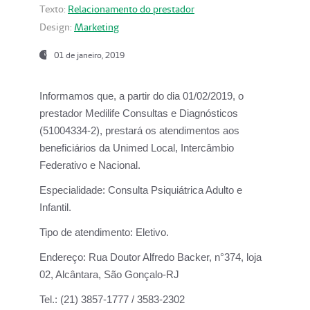
Texto:
Relacionamento do prestador
Design:
Marketing
01 de janeiro, 2019
Informamos que, a partir do
dia 01/02/2019
, o
prestador
Medilife Consultas e Diagnósticos
(51004334-2), prestará os atendimentos aos
beneficiários da
Unimed Local, Intercâmbio
Federativo e Nacional.
Especialidade:
Consulta Psiquiátrica Adulto e
Infantil.
Tipo de atendimento:
Eletivo.
Endereço:
Rua Doutor Alfredo Backer, n°374, loja
02, Alcântara, São Gonçalo-RJ
Tel.:
(21) 3857-1777 / 3583-2302