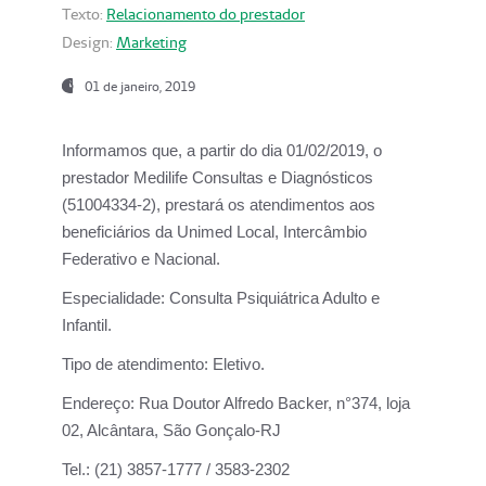
Texto:
Relacionamento do prestador
Design:
Marketing
01 de janeiro, 2019
Informamos que, a partir do
dia 01/02/2019
, o
prestador
Medilife Consultas e Diagnósticos
(51004334-2), prestará os atendimentos aos
beneficiários da
Unimed Local, Intercâmbio
Federativo e Nacional.
Especialidade:
Consulta Psiquiátrica Adulto e
Infantil.
Tipo de atendimento:
Eletivo.
Endereço:
Rua Doutor Alfredo Backer, n°374, loja
02, Alcântara, São Gonçalo-RJ
Tel.:
(21) 3857-1777 / 3583-2302