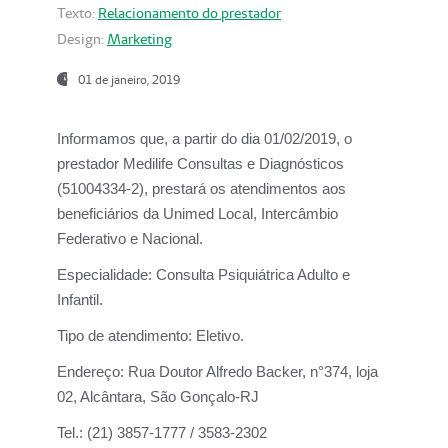
Texto:
Relacionamento do prestador
Design:
Marketing
01 de janeiro, 2019
Informamos que, a partir do
dia 01/02/2019
, o
prestador
Medilife Consultas e Diagnósticos
(51004334-2), prestará os atendimentos aos
beneficiários da
Unimed Local, Intercâmbio
Federativo e Nacional.
Especialidade:
Consulta Psiquiátrica Adulto e
Infantil.
Tipo de atendimento:
Eletivo.
Endereço:
Rua Doutor Alfredo Backer, n°374, loja
02, Alcântara, São Gonçalo-RJ
Tel.:
(21) 3857-1777 / 3583-2302