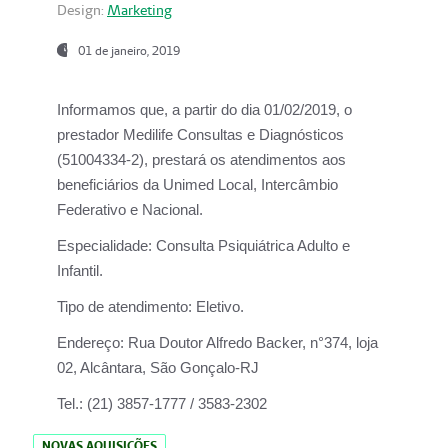
Design:
Marketing
01 de janeiro, 2019
Informamos que, a partir do
dia 01/02/2019
, o
prestador
Medilife Consultas e Diagnósticos
(51004334-2), prestará os atendimentos aos
beneficiários da
Unimed Local, Intercâmbio
Federativo e Nacional.
Especialidade:
Consulta Psiquiátrica Adulto e
Infantil.
Tipo de atendimento:
Eletivo.
Endereço:
Rua Doutor Alfredo Backer, n°374, loja
02, Alcântara, São Gonçalo-RJ
Tel.:
(21) 3857-1777 / 3583-2302
NOVAS AQUISIÇÕES