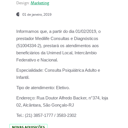
Design:
Marketing
01 de janeiro, 2019
Informamos que, a partir do
dia 01/02/2019
, o
prestador
Medilife Consultas e Diagnósticos
(51004334-2), prestará os atendimentos aos
beneficiários da
Unimed Local, Intercâmbio
Federativo e Nacional.
Especialidade:
Consulta Psiquiátrica Adulto e
Infantil.
Tipo de atendimento:
Eletivo.
Endereço:
Rua Doutor Alfredo Backer, n°374, loja
02, Alcântara, São Gonçalo-RJ
Tel.:
(21) 3857-1777 / 3583-2302
NOVAS AQUISIÇÕES