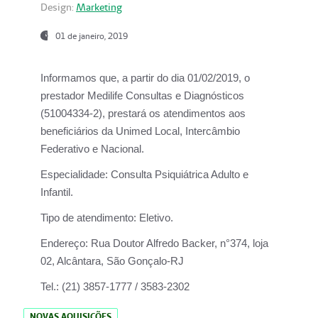
Design:
Marketing
01 de janeiro, 2019
Informamos que, a partir do
dia 01/02/2019
, o
prestador
Medilife Consultas e Diagnósticos
(51004334-2), prestará os atendimentos aos
beneficiários da
Unimed Local, Intercâmbio
Federativo e Nacional.
Especialidade:
Consulta Psiquiátrica Adulto e
Infantil.
Tipo de atendimento:
Eletivo.
Endereço:
Rua Doutor Alfredo Backer, n°374, loja
02, Alcântara, São Gonçalo-RJ
Tel.:
(21) 3857-1777 / 3583-2302
NOVAS AQUISIÇÕES