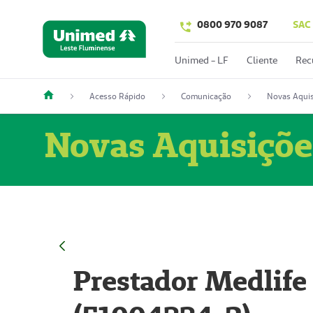
0800 970 9087
SAC
Unimed - LF
Cliente
Rec
Acesso Rápido
Comunicação
Novas Aquis
Novas Aquisiçõe
Prestador Medlife