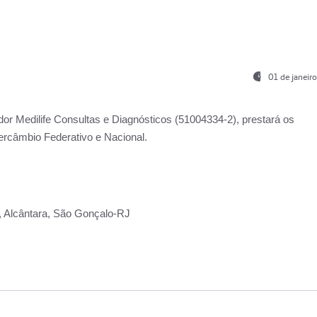
01 de janeir
ador
Medilife Consultas e Diagnósticos
(51004334-2), prestará os
ercâmbio Federativo e Nacional.
2, Alcântara, São Gonçalo-RJ