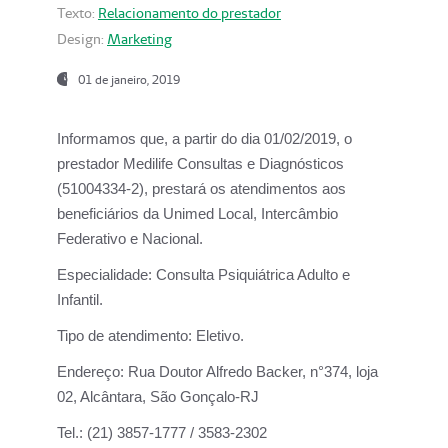
Texto:
Relacionamento do prestador
Design:
Marketing
01 de janeiro, 2019
Informamos que, a partir do
dia 01/02/2019
, o
prestador
Medilife Consultas e Diagnósticos
(51004334-2), prestará os atendimentos aos
beneficiários da
Unimed Local, Intercâmbio
Federativo e Nacional.
Especialidade:
Consulta Psiquiátrica Adulto e
Infantil.
Tipo de atendimento:
Eletivo.
Endereço:
Rua Doutor Alfredo Backer, n°374, loja
02, Alcântara, São Gonçalo-RJ
Tel.:
(21) 3857-1777 / 3583-2302